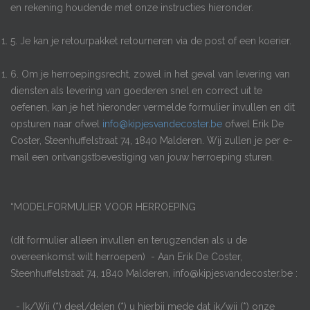
en rekening houdende met onze instructies hieronder.
5. Je kan je retourpakket retourneren via de post of een koerier.
6. Om je herroepingsrecht, zowel in het geval van levering van
diensten als levering van goederen snel en correct uit te
oefenen, kan je het hieronder vermelde formulier invullen en dit
opsturen naar ofwel
info@kipjesvandecoster.be
ofwel Erik De
Coster, Steenhuffelstraat 74, 1840 Malderen. Wij zullen je per e-
mail een ontvangstbevestiging van jouw herroeping sturen.
“MODELFORMULIER VOOR HERROEPING
(dit formulier alleen invullen en terugzenden als u de
overeenkomst wilt herroepen) -
Aan
Erik De Coster,
Steenhuffelstraat 74, 1840 Malderen
, info@kipjesvandecoster.be
:
- Ik/Wij (*) deel/delen (*) u hierbij mede dat ik/wij (*) onze