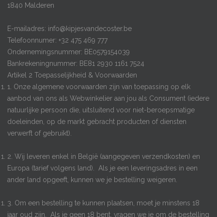
1840 Malderen
E-mailadres:
info@kipjesvandecoster.be
Telefoonnumer: +32 475 469 777
Ondernemingsnummer:
BE0579154039
Bankrekeningnummer: BE81 2930 1161 7524
Artikel 2 Toepasselijkheid & Voorwaarden
1. Onze algemene voorwaarden zijn van toepassing op elk
aanbod van ons als Webwinkelier aan jou als Consument (iedere
natuurlijke persoon die, uitsluitend voor niet-beroepsmatige
doeleinden, op de markt gebracht producten of diensten
verwerft of gebruikt).
2. Wij leveren enkel in België (aangegeven verzendkosten) en
Europa (tarief volgens land). Als je een leveringsadres in een
ander land opgeeft, kunnen we je bestelling weigeren.
3. Om een bestelling te kunnen plaatsen, moet je minstens 18
jaar oud zijn. Als je geen 18 bent, vragen we je om de bestelling