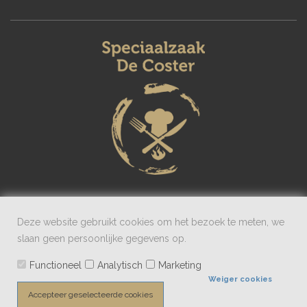
Deze website gebruikt cookies om het bezoek te meten, we
slaan geen persoonlijke gegevens op.
Powered by
CCV Shop
Functioneel
Analytisch
Marketing
Weiger cookies
Accepteer geselecteerde cookies