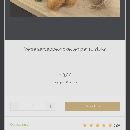
Verse aardappelkroketten per 10 stuks
3,00
€
Prijs per 10 stuks
remove
add
Bestellen
Op voorraad





(36)