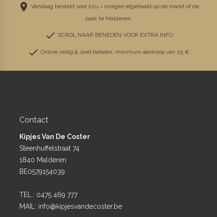
place
Vandaag besteld voor 22u = morgen afgehaald op de markt of de
zaak te Malderen.
check
SCROL NAAR BENEDEN VOOR EXTRA INFO
check
Online veilig & snel betalen, minimum aankoop van 25 €
Contact
Kipjes Van De Coster
Steenhuffelstraat 74
1840 Malderen
BE0579154039
TEL.:
0475 469 777
MAIL:
info@kipjesvandecoster.be