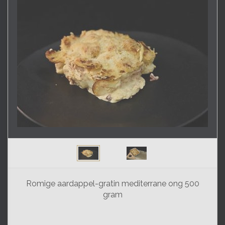
Romige aardappel-gratin mediterrane ong 500
gram