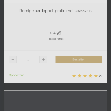
Romige aardappel-gratin met kaassaus
4,95
€
Prijs per stuk
remove
add
Bestellen
Op voorraad





(3)