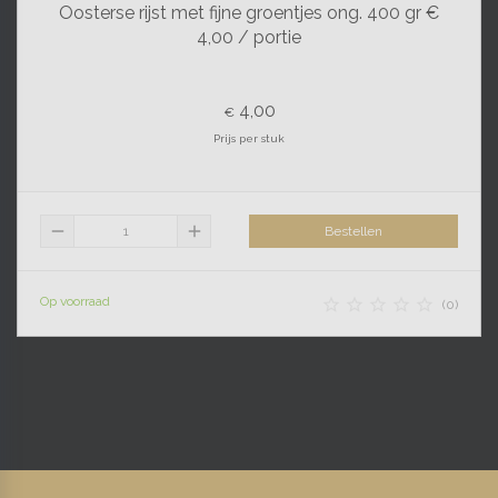
Oosterse rijst met fijne groentjes ong. 400 gr €
4,00 / portie
4,00
€
Prijs per stuk
remove
add
Bestellen
Op voorraad





(0)