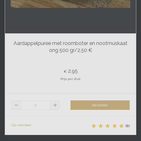
Aardappelpuree met roomboter en nootmuskaat
ong 500 gr/2,50 €
2,95
€
Prijs per stuk
remove
add
Bestellen
Op voorraad





(8)